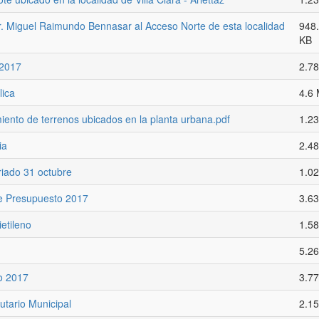
 Miguel Raimundo Bennasar al Acceso Norte de esta localidad
948
KB
 2017
2.7
lica
4.6
nto de terrenos ubicados en la planta urbana.pdf
1.2
ia
2.4
iado 31 octubre
1.0
de Presupuesto 2017
3.6
etileno
1.5
5.2
o 2017
3.7
utario Municipal
2.1