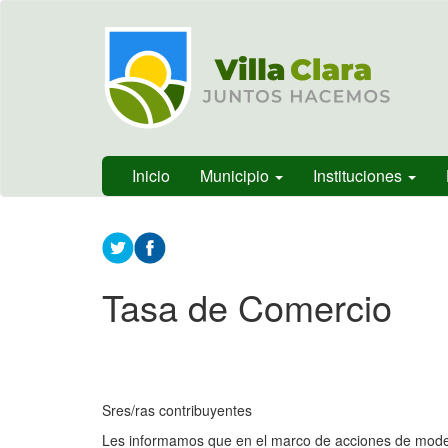
Ir
Municipalidad
al
de Villa
contenido
Clara, Entre
principal
Ríos,
Argentina
Inicio
Municipio
Instituciones
Contenido
principal
Tasa de Comercio
Sres/ras contribuyentes
Les informamos que en el marco de acciones de modern