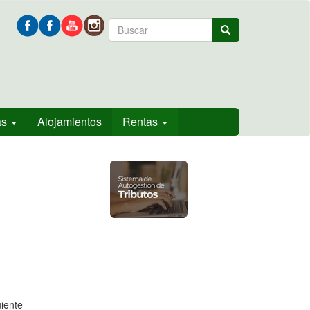
Formulario
Buscar
de
búsqueda
as
Alojamientos
Rentas
iente