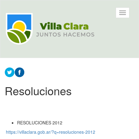
Ir
al
Municipalidad
Mostrar/
contenido
de Villa
barra
principal
Clara, Entre
de
Ríos,
navegac
Argentina
Contenido
principal
Resoluciones
RESOLUCIONES 2012
https://villaclara.gob.ar/?q=resoluciones-2012