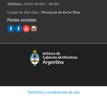
Teléfono:
03455 491007 / 491067
Ciudad de Villa Clara |
Provincia de Entre Ríos
Redes sociales
(Abre
Términos y condiciones de uso
en
ventana