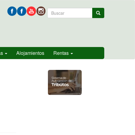
Formulario
Buscar
de
búsqueda
as
Alojamientos
Rentas