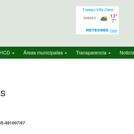
HCD
Áreas municipales
Transparencia
Notici
as
5-491007/67