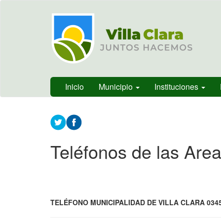
Ir
Municipalidad
al
de Villa
contenido
Clara, Entre
principal
Ríos,
Argentina
Inicio
Municipio
Instituciones
Contenido
principal
Teléfonos de las Are
TELÉFONO MUNICIPALIDAD DE VILLA CLARA 0345